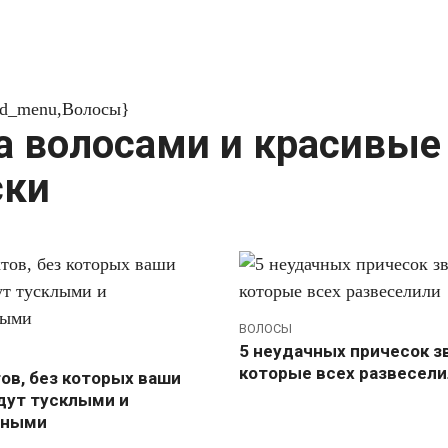
od_menu,Волосы}
а волосами и красивые
ски
ВОЛОСЫ
5 неудачных причесок з
которые всех развесели
ов, без которых ваши
дут тусклыми и
нными