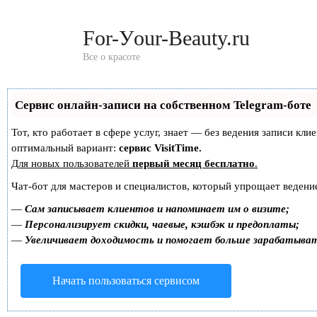
Перейти
к
For-Уour-Beauty.ru
контенту
Все о красоте
Сервис онлайн-записи на собственном Telegram-боте
Тот, кто работает в сфере услуг, знает — без ведения записи к
оптимальный вариант:
сервис VisitTime.
Для новых пользователей
первый месяц бесплатно
.
Чат-бот для мастеров и специалистов, который упрощает ведение
—
Сам записывает клиентов и напоминает им о визите;
—
Персонализирует скидки, чаевые, кэшбэк и предоплаты;
—
Увеличивает доходимость и помогает больше зарабатыва
Начать пользоваться сервисом