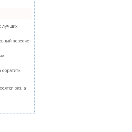
х лучших
евный пересчет
ии
о обратить
есятки раз, а