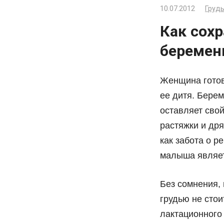
10.07.2012
Грудь
Как сохр
беремен
Женщина готов
ее дитя. Берем
оставляет свой
растяжки и дря
как забота о р
малыша являет
Без сомнения, 
грудью не стои
лактационного