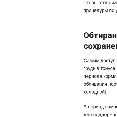
Чтобы этого и
процедуры по у
Обтиран
сохране
Самым доступ
грудь в тонусе
периода кормл
обливания поо
холодной).
В период самог
для поддержан