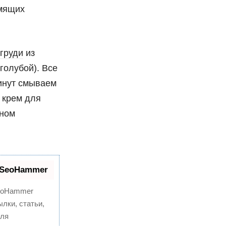
рмящих
 груди
из
голубой). Все
минут смываем
 крем для
дном
 SeoHammer
oHammer
лки, статьи,
для