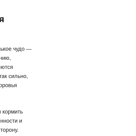
я
нькое чудо —
нию,
яются
так сильно,
доровья
я кормить
нности и
торону.