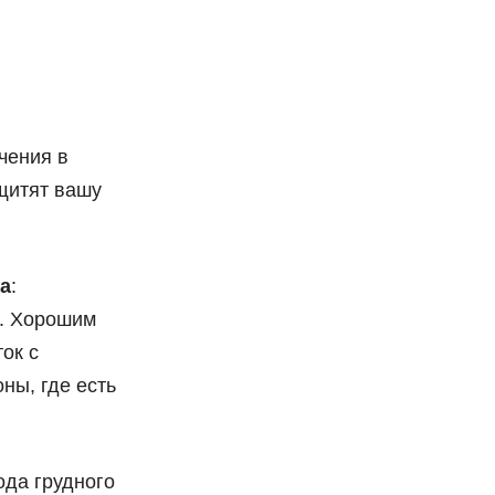
чения в
щитят вашу
ла
:
. Хорошим
ок с
ны, где есть
ода грудного