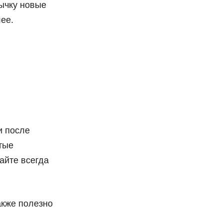
вычку новые
ее.
и после
тые
айте всегда
акже полезно