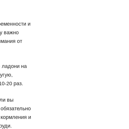
ременности и
у важно
имания от
 ладони на
угую,
0-20 раз.
ли вы
 обязательно
 кормления и
руди.