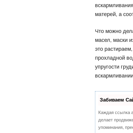
вскармливания
матерей, а соо
Что можно дел
масел, маски и
это растираем,
прохладной во
упругости груд
вскармливании
Забиваем Са
Каждая ссылка а
делает продвиже
упоминания, пре