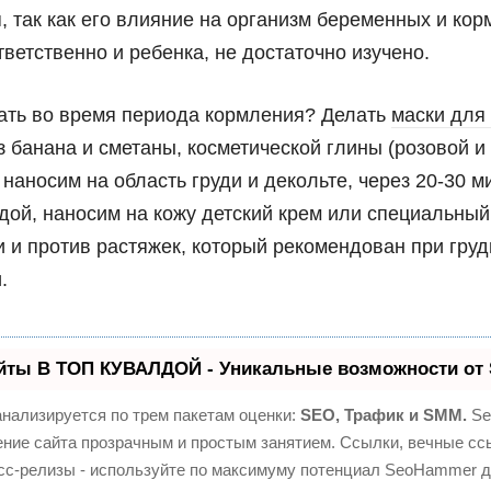
, так как его влияние на организм беременных и ко
тветственно и ребенка, не достаточно изучено.
ать во время периода кормления? Делать
маски для
з банана и сметаны, косметической глины (розовой и 
 наносим на область груди и декольте, через 20-30 
дой, наносим на кожу детский крем или специальный
и и против растяжек, который рекомендован при гру
.
йты В ТОП КУВАЛДОЙ - Уникальные возможности от
нализируется по трем пакетам оценки:
SEO, Трафик и SMM.
Se
ние сайта прозрачным и простым занятием. Ссылки, вечные ссы
сс-релизы - используйте по максимуму потенциал SeoHammer 