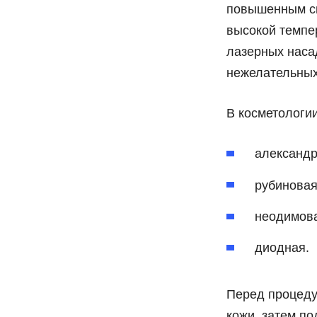
повышенным сп
высокой темпе
лазерных наса
нежелательных
В косметологи
александр
рубиновая
неодимов
диодная.
Перед процеду
кожи, затем п