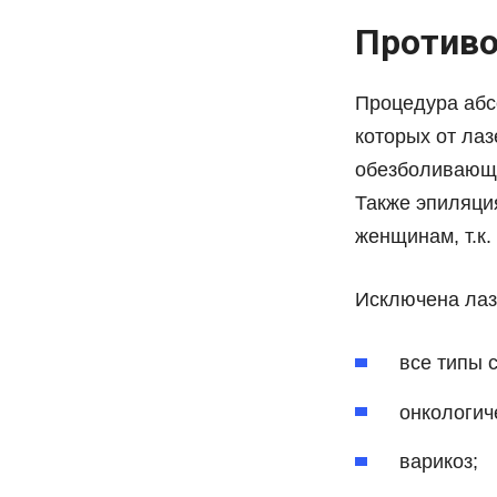
Противо
Процедура абс
которых от ла
обезболивающи
Также эпиляци
женщинам, т.к.
Исключена лаз
все типы 
онкологич
варикоз;