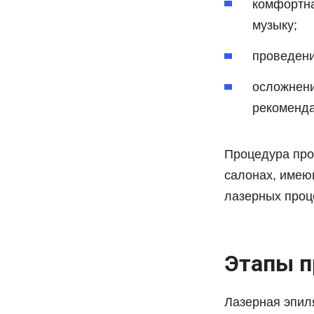
комфортна
музыку;
проведени
осложнени
рекоменда
Процедура про
салонах, имею
лазерных проце
Этапы п
Лазерная эпил