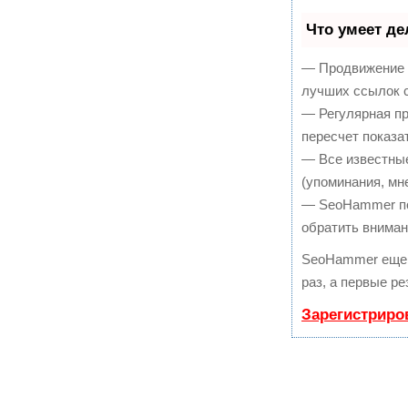
Что умеет д
— Продвижение в
лучших ссылок с
— Регулярная пр
пересчет показа
— Все известны
(упоминания, мне
— SeoHammer пок
обратить вниман
SeoHammer еще 
раз, а первые р
Зарегистриро