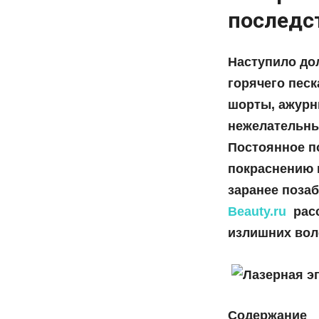
последс
Наступило до
горячего песк
шорты, ажурны
нежелательны
Постоянное п
покраснению 
заранее позаб
Beauty.ru
расс
излишних воло
Содержание