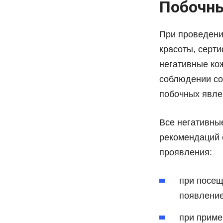
Побочн
При проведени
красоты, серт
негативные ко
соблюдении со
побочных явлен
Все негативны
рекомендаций 
проявления:
при посещ
появление
при приме