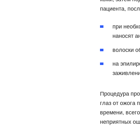
пациента, посл
при необх
наносят а
волоски о
на эпилир
заживлени
Процедура про
глаз от ожога
времени, всего
неприятных ощ