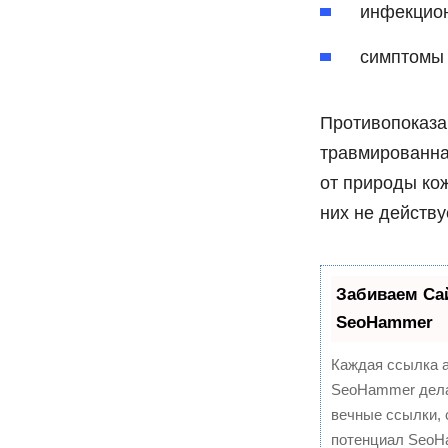
инфекцио
симптомы 
Противопоказа
травмированна
от природы кож
них не действу
Забиваем Са
SeoHammer
Каждая ссылка а
SeoHammer дела
вечные ссылки, 
потенциал SeoH