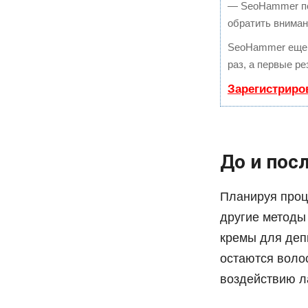
— SeoHammer пок
обратить вниман
SeoHammer еще 
раз, а первые р
Зарегистриро
До и пос
Планируя проц
другие методы 
кремы для депи
остаются воло
воздействию л