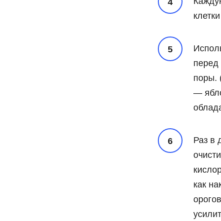
Кажду
клетки
Исполь
перед 
поры. 
— ябл
облада
Раз в 
очисти
кислор
как на
орогов
усилит