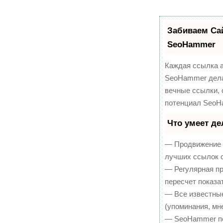
Забиваем Са
SeoHammer
Каждая ссылка а
SeoHammer дела
вечные ссылки, 
потенциал SeoH
Что умеет д
— Продвижение в
лучших ссылок с
— Регулярная пр
пересчет показа
— Все известны
(упоминания, мне
— SeoHammer пок