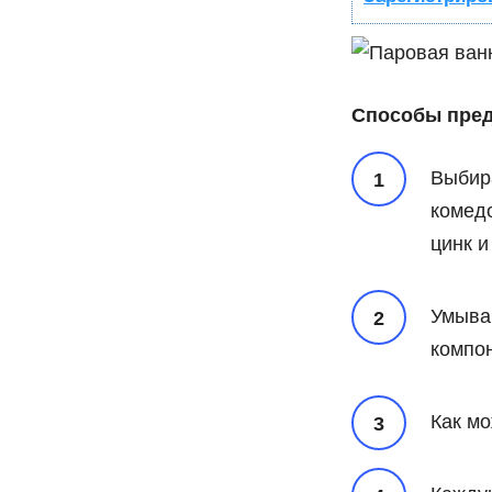
Способы пред
Выбир
комедо
цинк и
Умыва
компо
Как мо