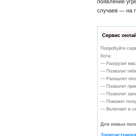
появление угре
случаев — на 
Сервис онлай
Попробуйте серв
бота:
— Разгрузит мас
— Позволит гибк
— Разошлет опов
— Позволит прин
— Позволит запи
— Поможет получ
— Включает в се
Для новых пол
Зарегистриро