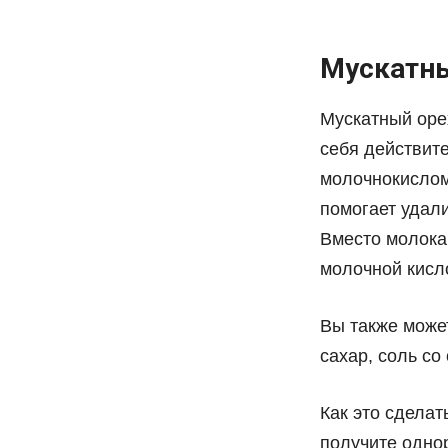
Мускатны
Мускатный орех
себя действите
молочнокислом
помогает удали
Вместо молока
молочной кисл
Вы также може
сахар, соль со
Как это сделат
получите однор