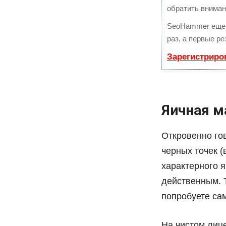
обратить вниман
SeoHammer еще 
раз, а первые р
Зарегистриро
Яичная м
Откровенно го
черных точек (
характерного я
действенным. Т
попробуете са
На чистом лиц