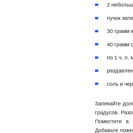
2 небольш
пучок зел
30 грамм 
40 грамм 
по 1 ч. л.
раздавлен
соль и чер
Запекайте дол
градусов. Разо
Поместите в 
Добавьте ложку