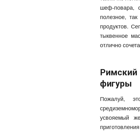
шеф-повара, 
полезное, та
продуктов. Се
тыквенное мас
отлично сочет
Римский
фигуры
Пожалуй, э
средиземномо
усвояемый ж
приготовления