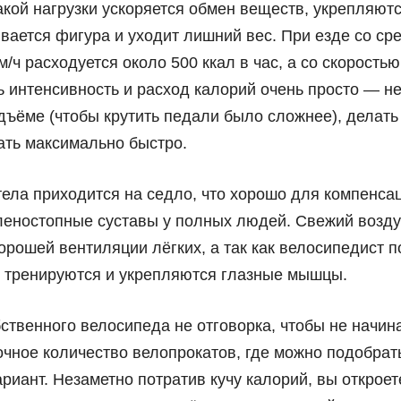
акой нагрузки ускоряется обмен веществ, укрепляют
ивается фигура и уходит лишний вес. При езде со ср
м/ч расходуется около 500 ккал в час, а со скоростью
ь интенсивность и расход калорий очень просто — н
одъёме (чтобы крутить педали было сложнее), делат
ать максимально быстро.
ела приходится на седло, что хорошо для компенсац
оленостопные суставы у полных людей. Свежий возду
орошей вентиляции лёгких, а так как велосипедист 
, тренируются и укрепляются глазные мышцы.
ственного велосипеда не отговорка, чтобы не начина
очное количество велопрокатов, где можно подобрат
риант. Незаметно потратив кучу калорий, вы открое