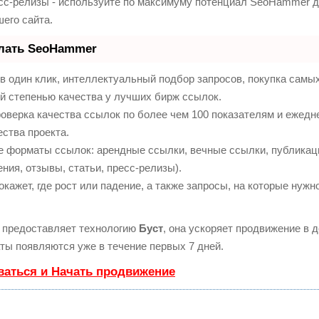
сс-релизы - используйте по максимуму потенциал SeoHammer 
его сайта.
елать SeoHammer
 один клик, интеллектуальный подбор запросов, покупка самы
й степенью качества у лучших бирж ссылок.
оверка качества ссылок по более чем 100 показателям и ежедн
ества проекта.
е форматы ссылок: арендные ссылки, вечные ссылки, публикац
ния, отзывы, статьи, пресс-релизы).
ажет, где рост или падение, а также запросы, на которые нужн
предоставляет технологию
Буст
, она ускоряет продвижение в д
ты появляются уже в течение первых 7 дней.
ваться и Начать продвижение