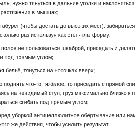
ыль, нужно тянуться в дальние уголки и наклонятьс
 растяжения в мышцах;
табурет (чтобы достать до высоких мест), забираться
есколько раз используя как степ-платформу;
 полов не пользоваться шваброй, приседать и дела
ги под прямым углом;
я бельё, тянуться на носочках вверх;
о поднять что-то тяжёлое, то приседать с прямой спи
ясь на невидимый стул, груз максимально близко к п
араться сгибать под прямым углом;
еред уборкой антицеллюлитное обёртывание или на
кого же действия, чтобы усилить результат.