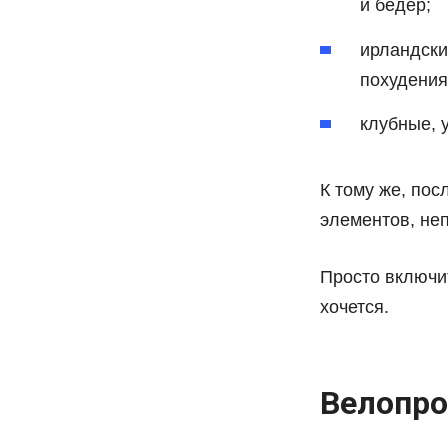
и бёдер;
ирландски
похудения
клубные, 
К тому же, по
элементов, не
Просто включит
хочется.
Велопро