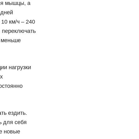
ся мышцы, а
едней
 10 км/ч – 240
е переключать
ь меньше
ии нагрузки
х
постоянно
ть ездить.
ь для себя
те новые