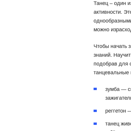
Танец – один 
активности. Эт
однообразными
можно израсход
Чтобы начать з
знаний. Научи
подобрав для 
танцевальные 
зумба — с
зажигател
реггетон 
танец жив