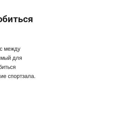
обиться
нс между
имый для
биться
ие спортзала.