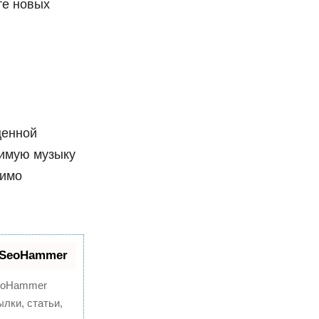
те новых
ценной
бимую музыку
димо
 SeoHammer
oHammer
лки, статьи,