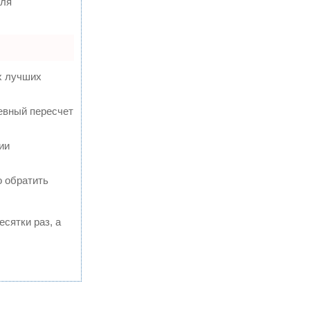
для
х лучших
евный пересчет
ии
о обратить
есятки раз, а