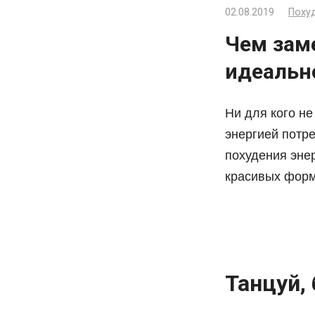
02.08.2019
Поху
Чем заме
идеальн
Ни для кого не
энергией потр
похудения эне
красивых форм,
Танцуй,