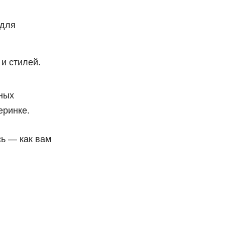
 для
и стилей.
ьных
еринке.
сь — как вам