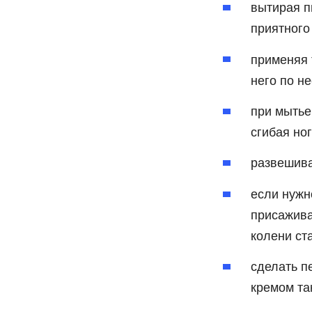
вытирая п
приятного
применяя 
него по н
при мытье
сгибая но
развешива
если нужн
присажива
колени ст
сделать п
кремом та