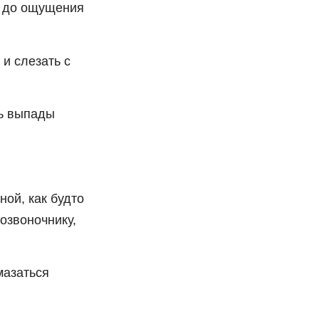
я до ощущения
 и слезать с
ть выпады
ной, как будто
озвоночнику,
мазаться