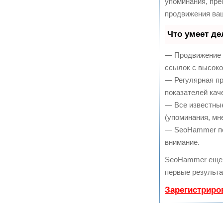
упоминания, пре
продвижения ваш
Что умеет д
— Продвижение в
ссылок с высоко
— Регулярная пр
показателей кач
— Все известны
(упоминания, мне
— SeoHammer пок
внимание.
SeoHammer еще 
первые результа
Зарегистриро