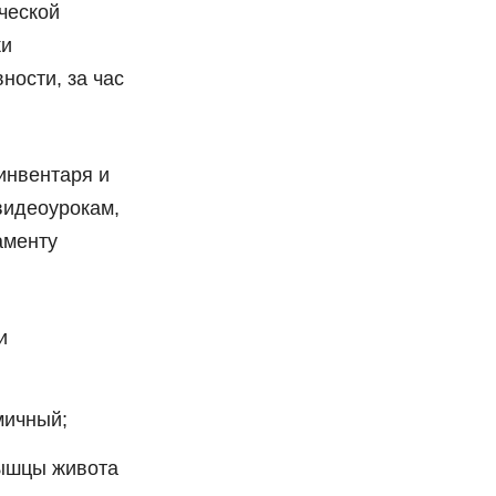
ческой
ки
ности, за час
инвентаря и
видеоурокам,
аменту
и
мичный;
мышцы живота