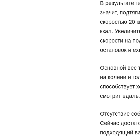
В результате т
значит, подтяг
скоростью 20 к
ккал. Увеличит
скорости на п
остановок и ех
Основной вес т
на колени и г
способствует х
смотрит вдаль
Отсутствие соб
Сейчас достат
подходящий ва