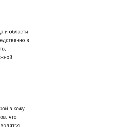
а и области
едственно в
тв,
ожной
рой в кожу
ов, что
вводятся