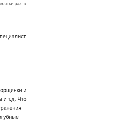
есятки раз, а
специалист
морщинки и
 и т.д. Что
транения
огубные