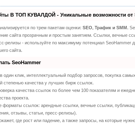
йты В ТОП КУВАЛДОЙ - Уникальные возможности от
нализируется по трем пакетам оценки:
SEO, Трафик и SMM.
Se
ние сайта прозрачным и простым занятием. Ссылки, вечные ссы
сс-релизы - используйте по максимуму потенциал SeoHammer 
его сайта.
елать SeoHammer
 один клик, интеллектуальный подбор запросов, покупка самы
й степенью качества у лучших бирж ссылок.
оверка качества ссылок по более чем 100 показателям и ежедн
ества проекта.
е форматы ссылок: арендные ссылки, вечные ссылки, публикац
ния, отзывы, статьи, пресс-релизы).
ажет, где рост или падение, а также запросы, на которые нужн