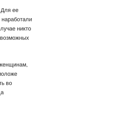
 Для ее
е наработали
лучае никто
т возможных
 женщинам,
моложе
ть во
да