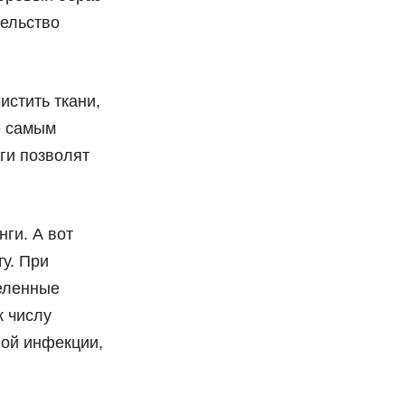
ельство
истить ткани,
е самым
ги позволят
ги. А вот
у. При
еленные
к числу
ной инфекции,