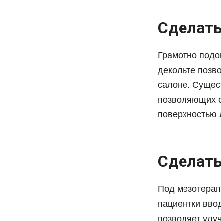
Сделать
Грамотно подой
декольте позв
салоне. Сущес
позволяющих с
поверхностью 
Сделать
Под мезотерап
пациентки вво
позволяет улу