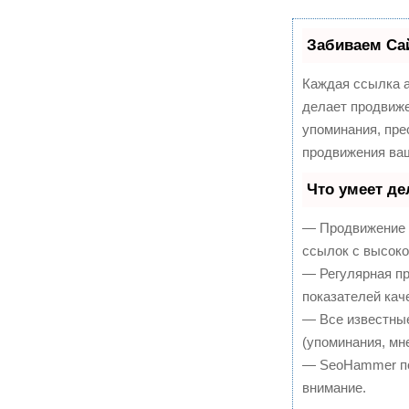
Забиваем Са
Каждая ссылка а
делает продвиже
упоминания, пре
продвижения ваш
Что умеет д
— Продвижение в
ссылок с высоко
— Регулярная пр
показателей кач
— Все известны
(упоминания, мне
— SeoHammer пок
внимание.