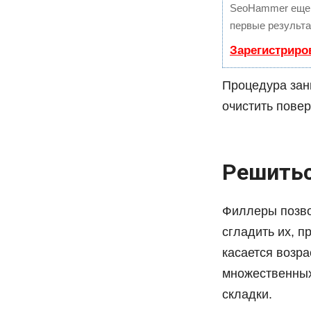
SeoHammer еще 
первые результа
Зарегистриро
Процедура зан
очистить пове
Решитьс
Филлеры позво
сгладить их, п
касается возра
множественных
складки.