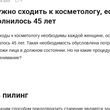
 и шея
0
жно сходить к косметологу, е
олнилось 45 лет
ходы к косметологу необходимы каждой женщине, о
илось 45 лет. Такая необходимость обусловлена пот
ожи лица в должном состоянии. Но на какие процеду
 внимание?
 пилинг
учшим способом предотвратить старение является з