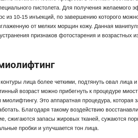
пециального пистолета. Для получения желаемого 
рс из 10-15 инъекций, по завершению которого можн
зглаженную от мелких морщин кожу. Данная манипул
 устранения признаков фотостарения и возрастных и
миолифтинг
 контуры лица более четкими, подтянуть овал лица 
стинный возраст можно прибегнуть к процедуре миос
 миолифтингу. Это аппаратная процедура, которая з
ботать. Благодаря такому воздействию восстанавл
е, сжигаются запасы жировых тканей, сужаются пор
альные пробки и улучшается тон лица.