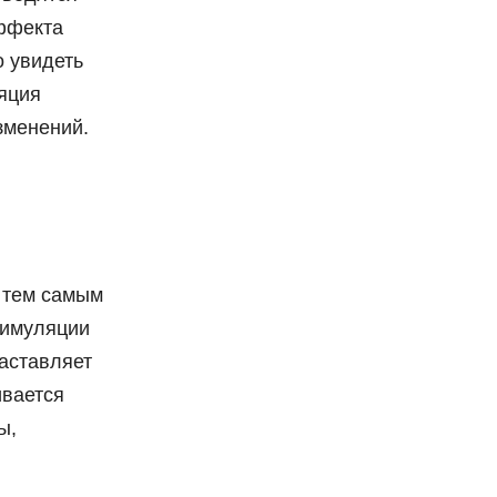
эффекта
о увидеть
яция
зменений.
и тем самым
тимуляции
аставляет
ивается
ы,