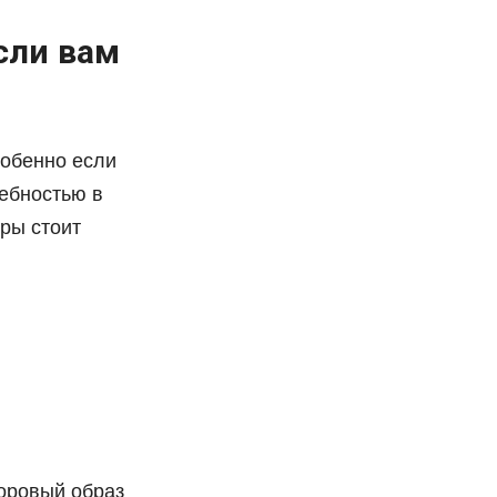
сли вам
собенно если
ребностью в
ры стоит
доровый образ