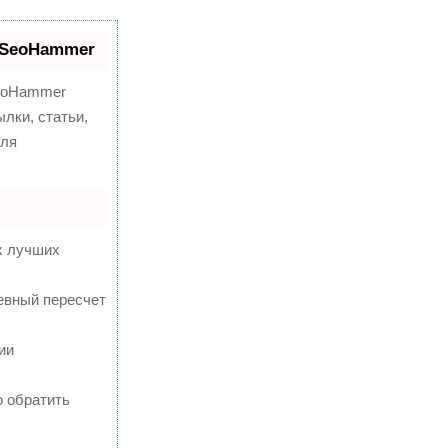
 SeoHammer
oHammer
лки, статьи,
для
х лучших
евный пересчет
ии
о обратить