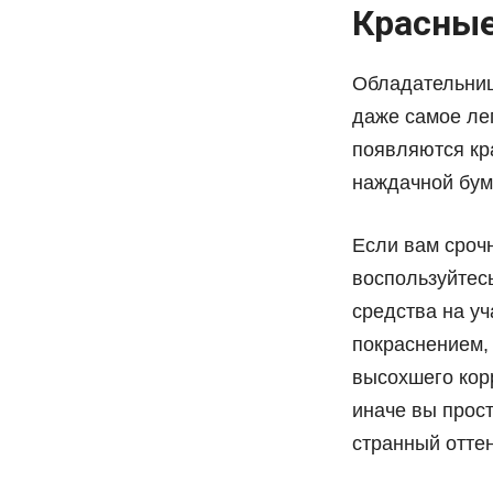
Красные
Обладательниц
даже самое лег
появляются кр
наждачной бум
Если вам сроч
воспользуйтес
средства на уч
покраснением,
высохшего корр
иначе вы прост
странный оттен