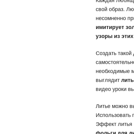
Каждая любяща
свой образ. Л
несомненно пр
имитирует зол
узоры из эти
Создать такой 
самостоятельн
необходимые м
выглядит
лить
видео уроки в
Литье можно вы
Использовать г
Эффект литья 
фольги для ди