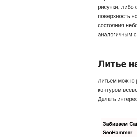
рисунки, либо
поверхность но
состояния неб
аналогичным с
Литье н
Литьем можно р
контуром всево
Делать интере
Забиваем Са
SeoHammer