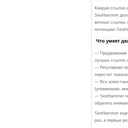
Каждая ссылка а
SeoHammer дела
вечные ссылки, 
потенциал SeoH
Что умеет д
— Продвижение в
лучших ссылок с
— Регулярная пр
пересчет показа
— Все известны
(упоминания, мне
— SeoHammer пок
обратить вниман
SeoHammer еще 
раз, а первые р