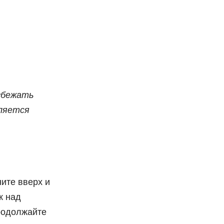
збежать
вляется
ите вверх и
к над
Продолжайте