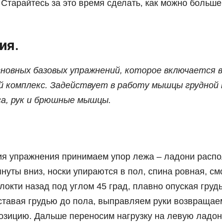
 Старайтесь за это время сделать, как можно больш
ия.
сновных базовых упражнений, которое включается 
 комплекс. Задействует в работу мышцы грудной 
са, рук и брюшные мышцы.
я упражнения принимаем упор лежа – ладони распо
януты вниз, носки упираются в пол, спина ровная, с
локти назад под углом 45 град, плавно опуская грудь
ставая грудью до пола, выправляем руки возвращае
озицию. Дальше переносим нагрузку на левую ладон