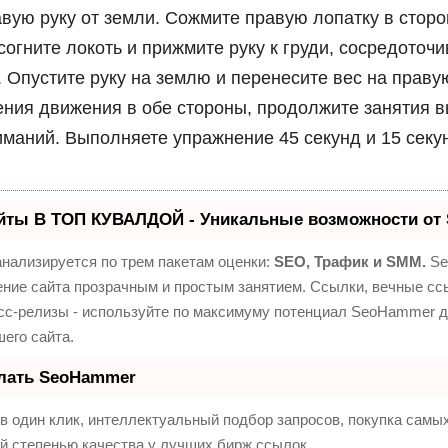
вую руку от земли. Сожмите правую лопатку в сторо
согните локоть и прижмите руку к груди, сосредоточ
 Опустите руку на землю и перенесите вес на праву
ния движения в обе стороны, продолжите занятия 
иманий. Выполняете упражнение 45 секунд и 15 секу
йты В ТОП КУВАЛДОЙ - Уникальные возможности от
нализируется по трем пакетам оценки:
SEO, Трафик и SMM.
Se
ние сайта прозрачным и простым занятием. Ссылки, вечные ссы
сс-релизы - используйте по максимуму потенциал SeoHammer 
его сайта.
елать SeoHammer
 один клик, интеллектуальный подбор запросов, покупка самы
й степенью качества у лучших бирж ссылок.