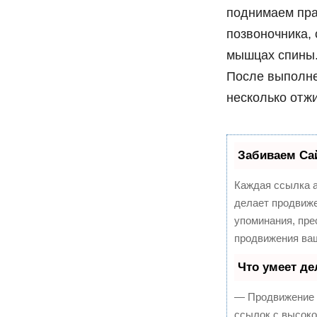
поднимаем пра
позвоночника, 
мышцах спины.
После выполне
несколько отж
Забиваем Са
Каждая ссылка а
делает продвиже
упоминания, пре
продвижения ваш
Что умеет д
— Продвижение в
ссылок с высоко