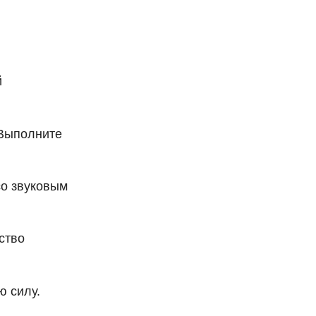
й
 Выполните
со звуковым
ство
ю силу.