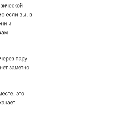
изической
о если вы, в
ени и
вам
через пару
нет заметно
есте, это
качает