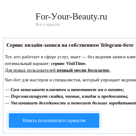
Перейти
к
For-Уour-Beauty.ru
контенту
Все о красоте
Сервис онлайн-записи на собственном Telegram-боте
Тот, кто работает в сфере услуг, знает — без ведения записи к
оптимальный вариант:
сервис VisitTime.
Для новых пользователей
первый месяц бесплатно
.
Чат-бот для мастеров и специалистов, который упрощает ведение
—
Сам записывает клиентов и напоминает им о визите;
—
Персонализирует скидки, чаевые, кэшбэк и предоплаты;
—
Увеличивает доходимость и помогает больше зарабатыва
Начать пользоваться сервисом