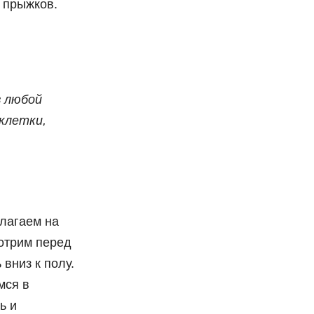
е прыжков.
в любой
клетки,
лагаем на
мотрим перед
 вниз к полу.
мся в
ь и