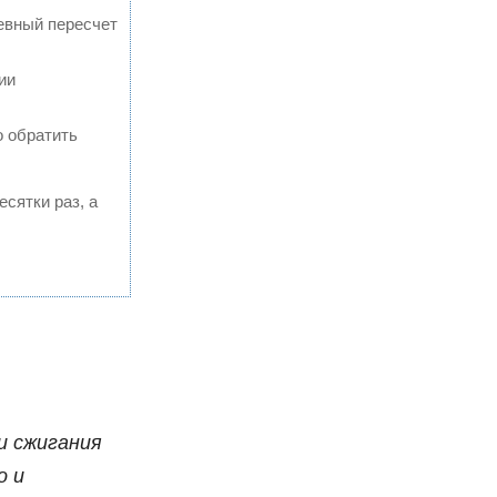
евный пересчет
ии
о обратить
есятки раз, а
и сжигания
о и