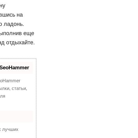
ну
ившись на
ю ладонь.
выполнив еще
нд отдыхайте.
 SeoHammer
oHammer
лки, статьи,
для
х лучших