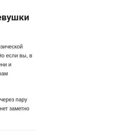
евушки
изической
о если вы, в
ени и
вам
через пару
нет заметно