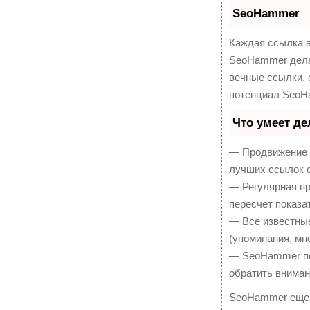
SeoHammer
Каждая ссылка а
SeoHammer дела
вечные ссылки, 
потенциал SeoH
Что умеет д
— Продвижение в
лучших ссылок с
— Регулярная пр
пересчет показа
— Все известны
(упоминания, мне
— SeoHammer пок
обратить вниман
SeoHammer еще 