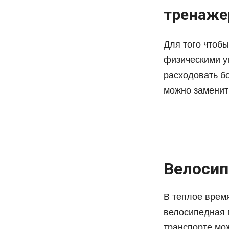
тренаже
Для того чтобы
физическими у
расходовать б
можно заменит
Велоси
В теплое врем
велосипедная п
транспорте мож