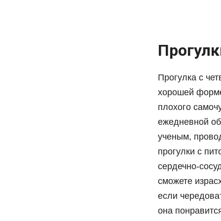
Прогулк
Прогулка с че
хорошей форме
плохого самочу
ежедневной об
ученым, прово
прогулки с пит
сердечно-сосуд
сможете израсх
если чередоват
она понравитс