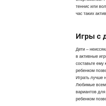
теннис или вол
час таких акти
Игры с 
Дети – неиссяк
в активные иг
составьте ему 
ребенком позво
Играть лучше н
Любимые всеми
вариантов для
ребенком позво