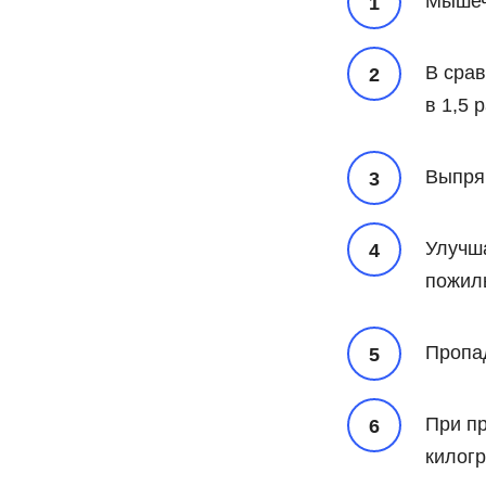
Мышечн
В срав
в 1,5 
Выпрям
Улучша
пожил
Пропа
При п
килогр