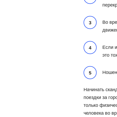
перекр
Во вр
движен
Если и
это т
Ношен
Начинать скан
поездки за гор
только физичес
человека во в