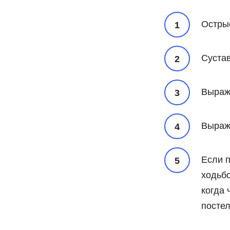
Острые
Сустав
Выраж
Выраж
Если 
ходьбо
когда 
постел