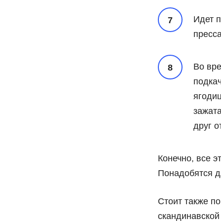
Идет 
пресса
Во вр
подка
ягодиц
зажата
друг о
Конечно, все 
Понадобятся д
Стоит также по
скандинавской 