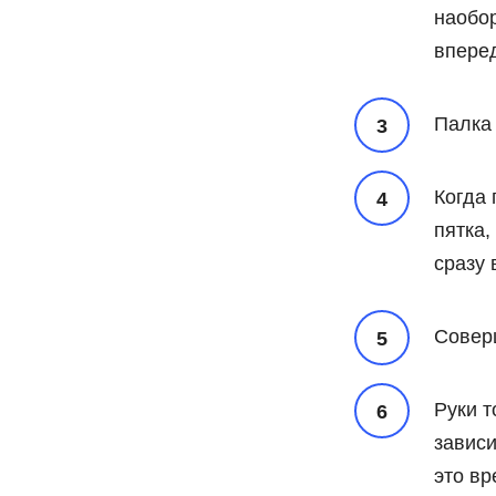
наобор
впере
Палка 
Когда 
пятка,
сразу 
Соверш
Руки т
зависи
это вр