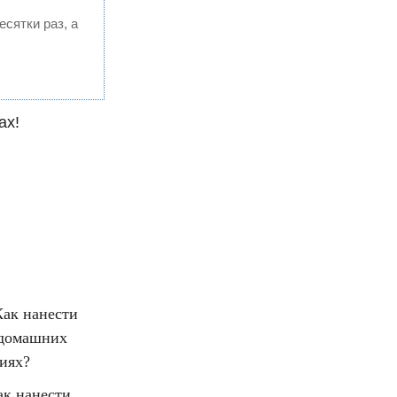
есятки раз, а
ах!
ак нанести