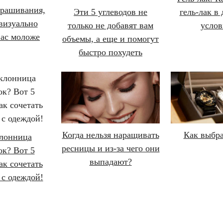
рашивания,
Эти 5 углеводов не
гель-лак в
визуально
только не добавят вам
услов
вас моложе
объемы, а еще и помогут
быстро похудеть
Когда нельзя наращивать
Как выбра
лонница
ресницы и из-за чего они
ок? Вот 5
выпадают?
ак сочетать
 с одеждой!