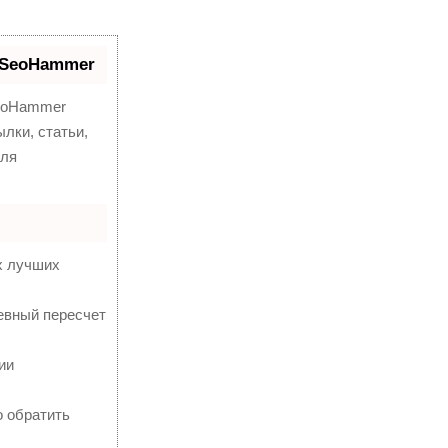
 SeoHammer
oHammer
лки, статьи,
для
х лучших
евный пересчет
ии
о обратить