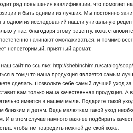
ходит ряд повышения квалификации, что помогает н
зиции и быть одними из лучших. Мы постоянно зан
и в одном из исследований нашли уникальную рецеп
олько у нас. благодаря этому рецепту, кожа становит
 постепенно начинают омолаживаться, и помимо всег
ет неповторимый, приятный аромат.
аш сайт по ссылке: http://shebinchim.ru/catalog/soap
ться в том,ч то наша продукция является самым лу
жете сделать. Позвольте себе самый лучший уход за
ставит вам только наша качественная продукция. А
ательно имеется в нашем мыле. Подарите такой уход
им близким и детям. Ведь малюткам такой уход необ
м. И в этом случае намного важнее подбирать качес
тва, чтобы не повредить нежной детской коже.