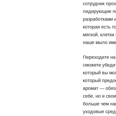
сотрудник про
лидирующие по
разработками 
которая есть т
мягкой, клетки
наше мыло име
Переходите на н
сможете убеди
который вы мо
который предо
аромат — обяз
себе, но и сво
больше чем на
уходовые средс