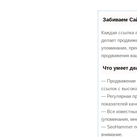
Забиваем Са
Каждая ссылка а
делает продвиже
упоминания, пре
продвижения ваш
Что умеет д
— Продвижение в
ссылок с высоко
— Регулярная пр
показателей кач
— Все известны
(упоминания, мне
— SeoHammer пок
внимание.