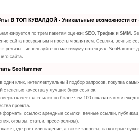
йты В ТОП КУВАЛДОЙ - Уникальные возможности от
нализируется по трем пакетам оценки:
SEO, Трафик и SMM.
Se
ние сайта прозрачным и простым занятием. Ссылки, вечные ссы
сс-релизы - используйте по максимуму потенциал SeoHammer 
его сайта.
елать SeoHammer
 один клик, интеллектуальный подбор запросов, покупка самы
й степенью качества у лучших бирж ссылок.
оверка качества ссылок по более чем 100 показателям и ежедн
ества проекта.
е форматы ссылок: арендные ссылки, вечные ссылки, публикац
ния, отзывы, статьи, пресс-релизы).
ажет, где рост или падение, а также запросы, на которые нужн