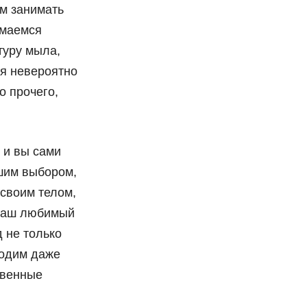
ам занимать
имаемся
туру мыла,
ся невероятно
о прочего,
/ и вы сами
чшим выбором,
 своим телом,
 ваш любимый
 не только
ходим даже
твенные