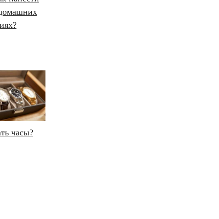
 домашних
иях?
ть часы?