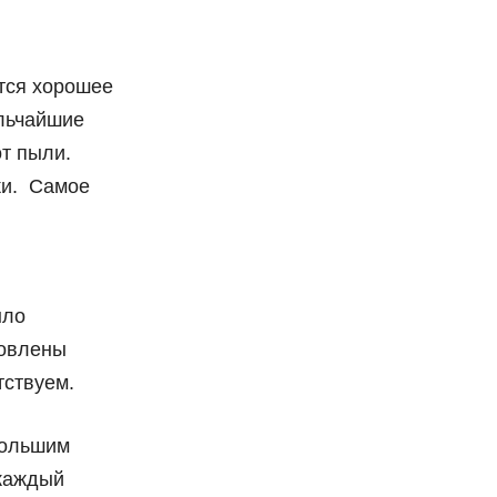
тся хорошее
ельчайшие
от пыли.
жи. Самое
ыло
ловлены
тствуем.
большим
 каждый