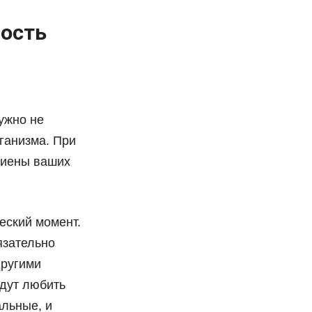
ность
ужно не
рганизма. При
игиены ваших
ческий момент.
язательно
другими
удут любить
альные, и