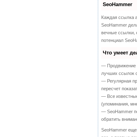
SeoHammer
Каждая ссылка а
SeoHammer дела
вечные ссылки, 
потенциал SeoH
Что умеет д
— Продвижение в
лучших ссылок с
— Регулярная пр
пересчет показа
— Все известны
(упоминания, мне
— SeoHammer пок
обратить вниман
SeoHammer еще 